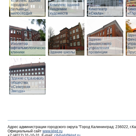
Комплекс зданий
городской
Комплекс зданий
больницы
Академии
Кинотеатр
Кино
милосердия
художеств
«Скала»
«Гло
Здан
Здание
фина
Изолятор
финансового
упра
офтальмологической
управления
Вост
клиники
Здание школы
провинции
Прус
Здание страхового
общества
«Северная
Звезда»
Адрес администрации городского округа "Город Калининград: 236022, г.К
Официальный сайт
www.klgd.ru
+7 (4012) 31-10-31, E-mail:
cityhall@klgd.ru