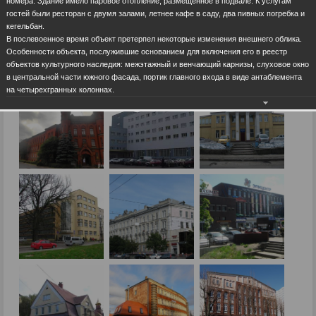
номера. Здание имело паровое отопление, размещенное в подвале. К услугам
гостей были ресторан с двумя залами, летнее кафе в саду, два пивных погребка и
кегельбан.
В послевоенное время объект претерпел некоторые изменения внешнего облика.
Особенности объекта, послужившие основанием для включения его в реестр
объектов культурного наследия: межэтажный и венчающий карнизы, слуховое окно
в центральной части южного фасада, портик главного входа в виде антаблемента
на четырехгранных колоннах.