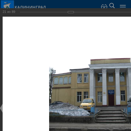
КАЛИНИНГРАД
21
из
89
Город Калининград
›
Город
›
Фотогалерея
›
Общественные здания и сооружения
Фотогалерея
Достопримечательности
Общественные здания и сооружения
25.02.2014