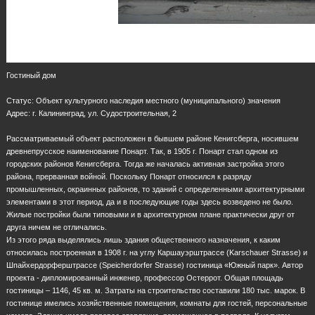
Гостиный дом
Статус: Объект культурного наследия местного (муниципального) значения
Адрес: г. Калининград, ул. Судостроительная, 2
Рассматриваемый объект расположен в бывшем районе Кенигсберга, носившем
древнепрусское наименование Понарт. Так, в 1905 г. Понарт стал одном из
городских районов Кенигсберга. Тогда же началась активная застройка этого
района, прерванная войной. Поскольку Понарт относился к разряду
промышленных, окраинных районов, то зданий с определенными архитектурными
элементами в этот период, да и в последующие годы здесь возведено не было.
Жилые постройки были типовыми и в архитектурном плане практически друг от
друга ничем не отличались.
Из этого ряда выделялись лишь здания общественного назначения, к каким
относилась построенная в 1908 г. на углу Каршауэрштрассе (Karschauer Strasse) и
Шпайхердорферштрассе (Speicherdorfer Strasse) гостиница «Южный парк». Автор
проекта - дипломированный инженер, профессор Остеррот. Общая площадь
гостиницы – 1146, 45 кв. м. Затраты на строительство составили 180 тыс. марок. В
гостинице имелись хозяйственные помещения, комнаты для гостей, персональные