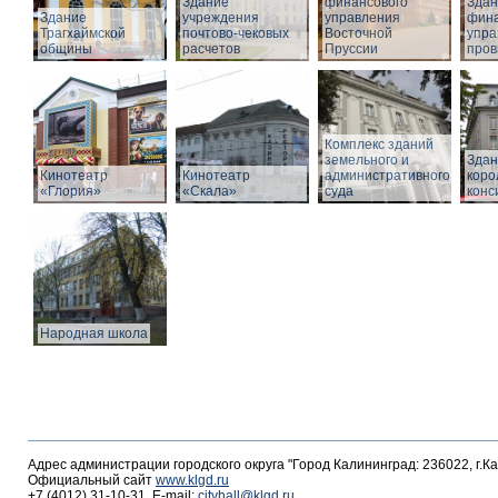
Здание
финансового
Здан
Здание
учреждения
управления
фина
Трагхаймской
почтово-чековых
Восточной
упра
общины
расчетов
Пруссии
пров
Комплекс зданий
земельного и
Здан
Кинотеатр
Кинотеатр
административного
коро
«Глория»
«Скала»
суда
конс
Народная школа
Адрес администрации городского округа "Город Калининград: 236022, г.К
Официальный сайт
www.klgd.ru
+7 (4012) 31-10-31, E-mail:
cityhall@klgd.ru