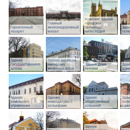
Комплекс зданий
Главный
городской
Гарнизонный
железнодорожный
больницы
Здан
лазарет
вокзал
милосердия
зала
Здание
Здание дирекции
Государственного
имперских
Здание Дома
Здан
архива
железных дорог
техники
адми
Здание
Здание
Здание
Здан
земельного
комендатуры с
общественных
поли
управления
рельефами
собраний
с ре
Здание