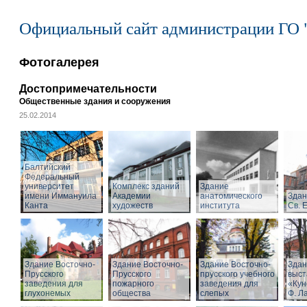
Официальный сайт администрации ГО 
Фотогалерея
Достопримечательности
Общественные здания и сооружения
25.02.2014
Балтийский
Федеральный
университет
Комплекс зданий
Здание
имени Иммануила
Академии
анатомического
Здан
Канта
художеств
института
Св. 
Здание Восточно-
Здание Восточно-
Здание Восточно-
Здан
Прусского
Прусского
прусского учебного
выст
заведения для
пожарного
заведения для
«Кун
глухонемых
общества
слепых
Ф. Л