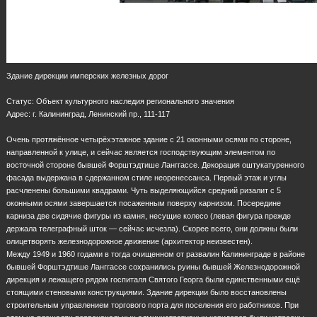
Здание дирекции имперских железных дорог
Статус: Объект культурного наследия регионального значения
Адрес: г. Калининград, Ленинский пр., 111-117
Очень протяжённое четырёхэтажное здание с 21 оконными осями по стороне,
направленной к улице, и сейчас является господствующим элементом по
восточной стороне бывшей Форштэдтише Ланггассе. Декорация оштукатуренного
фасада выдержана в сдержанном стиле неоренессанса. Первый этаж и углы
расчленены большими квадрами. Чуть выделяющийся средний ризалит с 5
оконными осями завершается посаженным поверху карнизом. Посередине
карниза две сидячие фигуры из камня, несущие колесо (левая фигура прежде
держала телеграфный шток — сейчас исчезла). Скорее всего, они должны были
олицетворять железнодорожное движение (архитектор неизвестен).
Между 1949 и 1960 годами в тогда очищенном от развалин Калининграде в районе
бывшей Форштэдтише Ланггассе сохранились руины бывшей Железнодорожной
дирекция и лежащего рядом госпиталя Святого Георга были единственными ещё
стоящими стеновыми конструкциями. Здание дирекции было восстановлены
строительным управлением торгового порта для поселения его работников. При