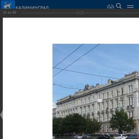
КАЛИНИНГРАД
23
из
89
Город Калининград
›
Город
›
Фотогалерея
›
Общественные здания и сооружения
Фотогалерея
Достопримечательности
Общественные здания и сооружения
25.02.2014