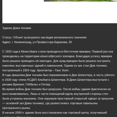
Здание Дома техники
Статус: Объект культурного наследия регионального значения
Адрес: г. Калининград, ул.Профессора Баранова, 30
С 1920 года в Кёнигсберге стала проводиться Восточная ярмарка. Первый раз она
проводилась на территории кёнигсебргского зоопарка. Благодаря успеху ярмарки
было решено проводить её ежегодно. Для нужд ярмарки было решено построить
комплекс выставочных зданий и павильонов. Одним из них стал Дом техники,
построенный к 1924 году. Архитектор – Ганс Хопп.
В годы фашизма Дом техники был переименован в Дом Шлагетера, в честь убитого
в 1928 году члена НСДАП Альберта Шлагетера. В Доме Шлагетера выступали с
речами Брюнинг, Гёббельс и Гитлер.
Во время войны Дом техники был разрушен. После войны здание фактически не
восстанавливалось. Лишь в части помещений вдоль внутренней стороны стен
были устроены магазины. Они окружали просторный открытый «двор» (в прошлом
— основной зал Дома техники), где разместились торговые павильоны
Центрального рынка.
В начале 2000-х здание было восстановлено как торговый центр, получивший