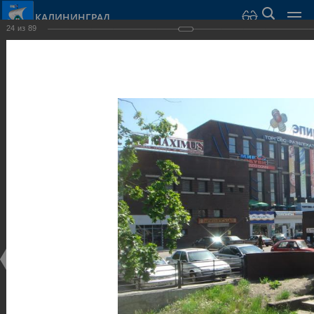
КАЛИНИНГРАД
24
из
89
Город Калининград
›
Город
›
Фотогалерея
›
Общественные здания и сооружения
Фотогалерея
Достопримечательности
Общественные здания и сооружения
25.02.2014