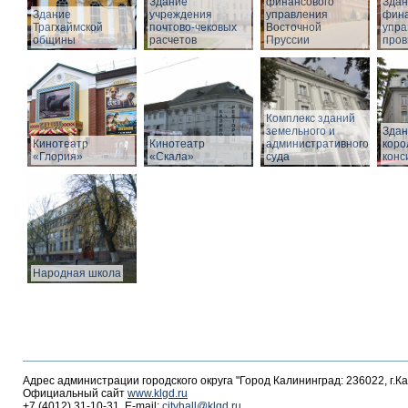
Здание
финансового
Здан
Здание
учреждения
управления
фина
Трагхаймской
почтово-чековых
Восточной
упра
общины
расчетов
Пруссии
пров
Комплекс зданий
земельного и
Здан
Кинотеатр
Кинотеатр
административного
коро
«Глория»
«Скала»
суда
конс
Народная школа
Адрес администрации городского округа "Город Калининград: 236022, г.К
Официальный сайт
www.klgd.ru
+7 (4012) 31-10-31, E-mail:
cityhall@klgd.ru