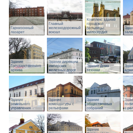
Комплекс зданий
Главный
городской
Гарнизонный
железнодорожный
больницы
Здан
лазарет
вокзал
милосердия
зала
Здание
Здание дирекции
Государственного
имперских
Здание Дома
Здан
архива
железных дорог
техники
адми
Здание
Здание
Здание
Здан
земельного
комендатуры с
общественных
поли
управления
рельефами
собраний
с ре
Здание