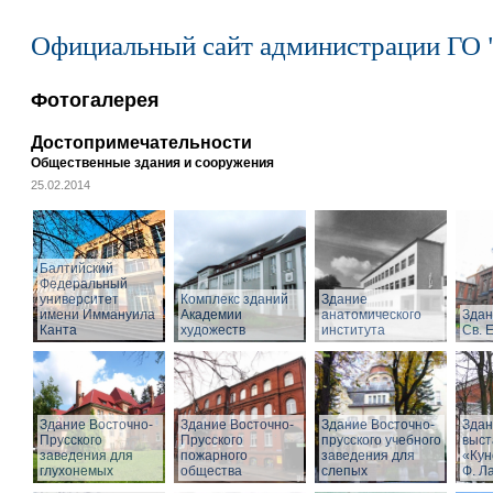
Официальный сайт администрации ГО 
Фотогалерея
Достопримечательности
Общественные здания и сооружения
25.02.2014
Балтийский
Федеральный
университет
Комплекс зданий
Здание
имени Иммануила
Академии
анатомического
Здан
Канта
художеств
института
Св. 
Здание Восточно-
Здание Восточно-
Здание Восточно-
Здан
Прусского
Прусского
прусского учебного
выст
заведения для
пожарного
заведения для
«Кун
глухонемых
общества
слепых
Ф. Л