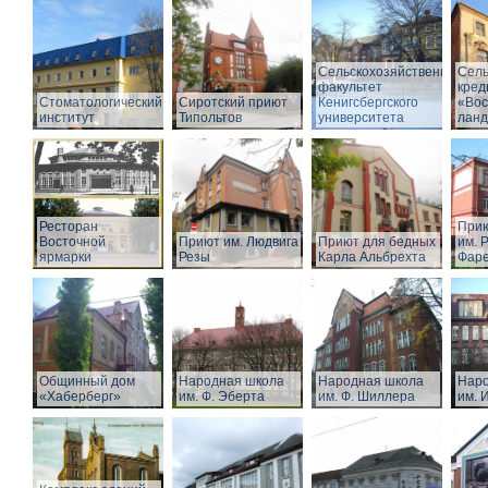
Сельскохозяйственный
Сель
факультет
кред
Стоматологический
Сиротский приют
Кенигсбергского
«Вос
институт
Типольтов
университета
лан
Ресторан
Прию
Восточной
Приют им. Людвига
Приют для бедных
им. Р
ярмарки
Резы
Карла Альбрехта
Фар
Общинный дом
Народная школа
Народная школа
Наро
«Хаберберг»
им. Ф. Эберта
им. Ф. Шиллера
им. 