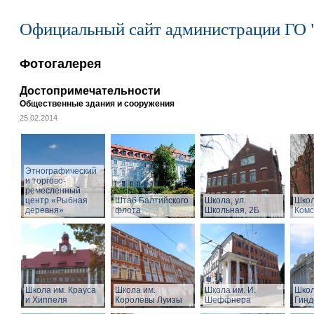
Официальный сайт администрации ГО 
Фотогалерея
Достопримечательности
Общественные здания и сооружения
25.02.2014
Этнографический
и торгово-
ремесленный
центр «Рыбная
Штаб Балтийского
Школа, ул.
Школ
деревня»
флота
Школьная, 2Б
Комс
Школа им. Крауса
Школа им.
Школа им. И.
Школ
и Хиппеля
Королевы Луизы
Шеффнера
Гинд