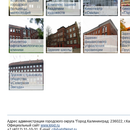
Комплекс зданий
городской
Комплекс зданий
больницы
Академии
Кинотеатр
Кино
милосердия
художеств
«Скала»
«Гло
Здан
Здание
фина
Изолятор
финансового
упра
офтальмологической
управления
Вост
клиники
Здание школы
провинции
Прус
Здание страхового
общества
«Северная
Звезда»
Адрес администрации городского округа "Город Калининград: 236022, г.К
Официальный сайт
www.klgd.ru
+7 (4012) 31-10-31, E-mail:
cityhall@klgd.ru