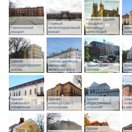
Комплекс зданий
Главный
городской
Гарнизонный
железнодорожный
больницы
Здан
лазарет
вокзал
милосердия
зала
Здание
Здание дирекции
Государственного
имперских
Здание Дома
Здан
архива
железных дорог
техники
адми
Здание
Здание
Здание
Здан
земельного
комендатуры с
общественных
поли
управления
рельефами
собраний
с ре
Здание