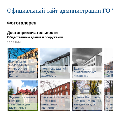
Официальный сайт администрации ГО 
Фотогалерея
Достопримечательности
Общественные здания и сооружения
25.02.2014
Балтийский
Федеральный
университет
Комплекс зданий
Здание
имени Иммануила
Академии
анатомического
Здан
Канта
художеств
института
Св. 
Здание Восточно-
Здание Восточно-
Здание Восточно-
Здан
Прусского
Прусского
прусского учебного
выст
заведения для
пожарного
заведения для
«Кун
глухонемых
общества
слепых
Ф. Л