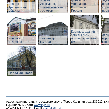
Здание
финансового
Здан
Здание
учреждения
управления
фина
Трагхаймской
почтово-чековых
Восточной
упра
общины
расчетов
Пруссии
пров
Комплекс зданий
земельного и
Здан
Кинотеатр
Кинотеатр
административного
коро
«Глория»
«Скала»
суда
конс
Народная школа
Адрес администрации городского округа "Город Калининград: 236022, г.К
Официальный сайт
www.klgd.ru
+7 (4012) 31-10-31, E-mail:
cityhall@klgd.ru