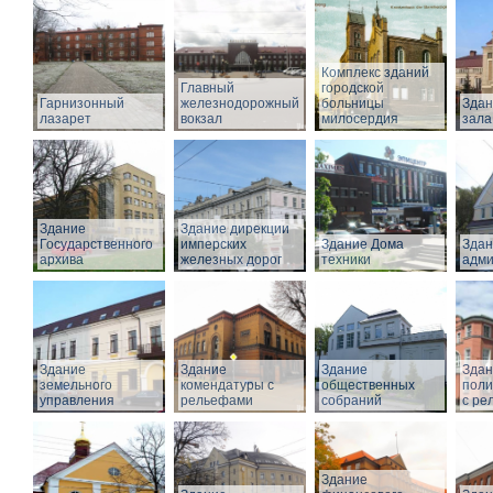
Комплекс зданий
Главный
городской
Гарнизонный
железнодорожный
больницы
Здан
лазарет
вокзал
милосердия
зала
Здание
Здание дирекции
Государственного
имперских
Здание Дома
Здан
архива
железных дорог
техники
адми
Здание
Здание
Здание
Здан
земельного
комендатуры с
общественных
поли
управления
рельефами
собраний
с ре
Здание