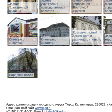
Здание
финансового
Здан
Здание
учреждения
управления
фина
Трагхаймской
почтово-чековых
Восточной
упра
общины
расчетов
Пруссии
пров
Комплекс зданий
земельного и
Здан
Кинотеатр
Кинотеатр
административного
коро
«Глория»
«Скала»
суда
конс
Народная школа
Адрес администрации городского округа "Город Калининград: 236022, г.К
Официальный сайт
www.klgd.ru
+7 (4012) 31-10-31, E-mail:
cityhall@klgd.ru