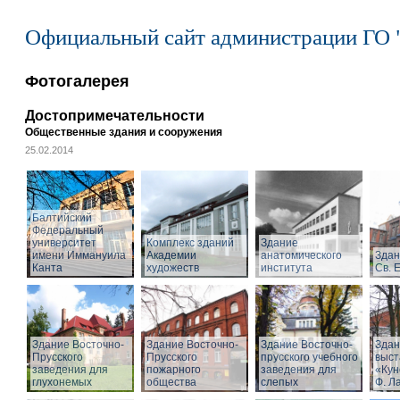
Официальный сайт администрации ГО 
Фотогалерея
Достопримечательности
Общественные здания и сооружения
25.02.2014
Балтийский
Федеральный
университет
Комплекс зданий
Здание
имени Иммануила
Академии
анатомического
Здан
Канта
художеств
института
Св. 
Здание Восточно-
Здание Восточно-
Здание Восточно-
Здан
Прусского
Прусского
прусского учебного
выст
заведения для
пожарного
заведения для
«Кун
глухонемых
общества
слепых
Ф. Л