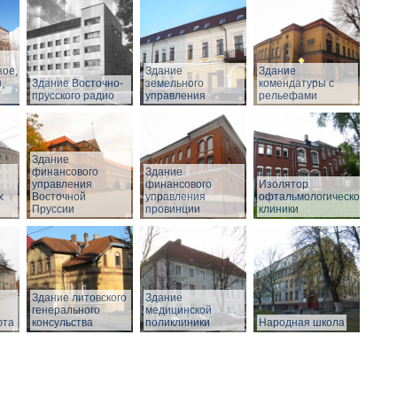
ное,
Здание
Здание
,
Здание Восточно-
земельного
комендатуры с
прусского радио
управления
рельефами
Здание
финансового
Здание
управления
финансового
Изолятор
х
Восточной
управления
офтальмологической
Пруссии
провинции
клиники
Здание литовского
Здание
генерального
медицинской
юта
консульства
поликлиники
Народная школа