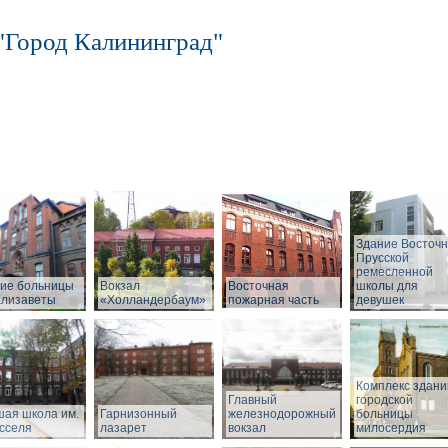
"Город Калининград"
Здание Восточн
Прусской
ремесленной
ие больницы
Вокзал
Восточная
школы для
Елизаветы
«Холландербаум»
пожарная часть
девушек
Комплекс здани
Главный
городской
ая школа им.
Гарнизонный
железнодорожный
больницы
сселя
лазарет
вокзал
милосердия