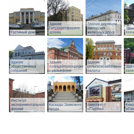
Здание
Здание дирекции
Государственного
имперских
Здан
Гостиный дом
архива
железных дорог
техн
Здание
Здание
Здание
общественных
полицайпрезидиума
сельскохозяйственной
Здан
собраний
с рельефами
палаты
заня
Институт
экспериментальной
Каскады Замкового
Кинотеатр
Кино
физики
пруда
«Глория»
«Ска