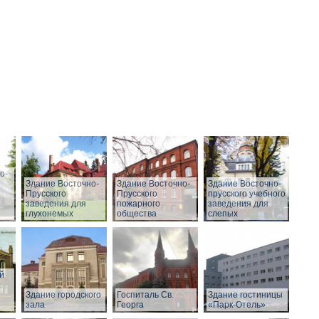
о-
Здание Восточно-
Здание Восточно-
Здание Восточно-
Прусского
Прусского
прусского учебного
заведения для
пожарного
заведения для
глухонемых
общества
слепых
й
Здание городского
Госпиталь Св.
Здание гостиницы
зала
Георга
«Парк-Отель»