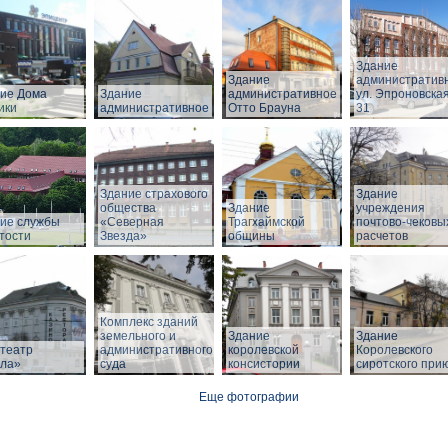
Здание
Здание
административ
ие Дома
Здание
административное
ул. Эпроновская
ики
административное
Отто Брауна
31
Здание страхового
Здание
общества
Здание
учреждения
ие службы
«Северная
Трагхаймской
почтово-чековы
тости
Звезда»
общины
расчетов
Комплекс зданий
земельного и
Здание
Здание
театр
административного
королевской
Королевского
ла»
суда
консистории
сиротского при
Еще фотографии