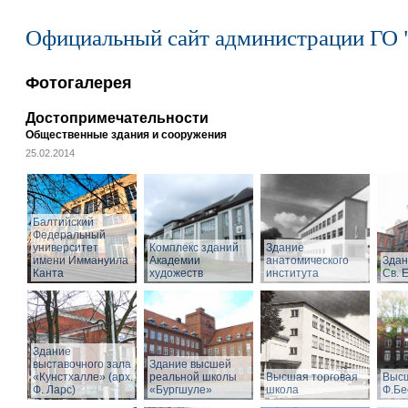
Официальный сайт администрации ГО 
Фотогалерея
Достопримечательности
Общественные здания и сооружения
25.02.2014
Балтийский
Федеральный
университет
Комплекс зданий
Здание
имени Иммануила
Академии
анатомического
Здан
Канта
художеств
института
Св. 
Здание
выставочного зала
Здание высшей
«Кунстхалле» (арх.
реальной школы
Высшая торговая
Высш
Ф. Ларс)
«Бургшуле»
школа
Ф.Бе