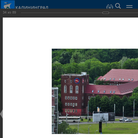
КАЛИНИНГРАД
34
из
89
Город Калининград
›
Город
›
Фотогалерея
›
Общественные здания и сооружения
Фотогалерея
Достопримечательности
Общественные здания и сооружения
25.02.2014