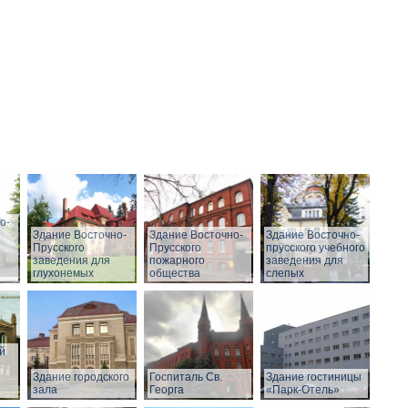
о-
Здание Восточно-
Здание Восточно-
Здание Восточно-
Прусского
Прусского
прусского учебного
заведения для
пожарного
заведения для
глухонемых
общества
слепых
й
Здание городского
Госпиталь Св.
Здание гостиницы
зала
Георга
«Парк-Отель»