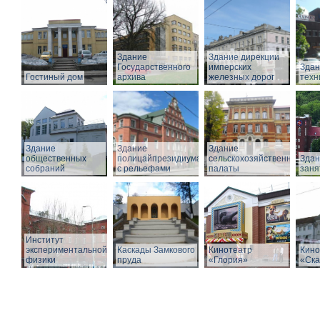
Здание
Здание дирекции
Государственного
имперских
Здан
Гостиный дом
архива
железных дорог
техн
Здание
Здание
Здание
общественных
полицайпрезидиума
сельскохозяйственной
Здан
собраний
с рельефами
палаты
заня
Институт
экспериментальной
Каскады Замкового
Кинотеатр
Кино
физики
пруда
«Глория»
«Ска