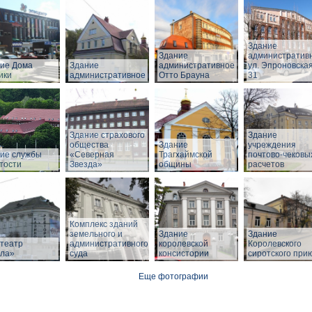
Здание
Здание
административ
ие Дома
Здание
административное
ул. Эпроновская
ики
административное
Отто Брауна
31
Здание страхового
Здание
общества
Здание
учреждения
ие службы
«Северная
Трагхаймской
почтово-чековы
тости
Звезда»
общины
расчетов
Комплекс зданий
земельного и
Здание
Здание
театр
административного
королевской
Королевского
ла»
суда
консистории
сиротского при
Еще фотографии