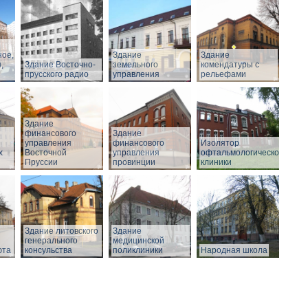
ное,
Здание
Здание
,
Здание Восточно-
земельного
комендатуры с
прусского радио
управления
рельефами
Здание
финансового
Здание
управления
финансового
Изолятор
х
Восточной
управления
офтальмологической
Пруссии
провинции
клиники
Здание литовского
Здание
генерального
медицинской
юта
консульства
поликлиники
Народная школа