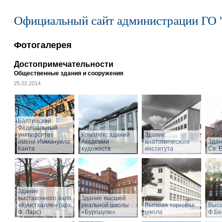
Официальный сайт администрации ГО 
Фотогалерея
Достопримечательности
Общественные здания и сооружения
25.02.2014
Балтийский
Федеральный
университет
Комплекс зданий
Здание
имени Иммануила
Академии
анатомического
Здан
Канта
художеств
института
Св. 
Здание
выставочного зала
Здание высшей
«Кунстхалле» (арх.
реальной школы
Высшая торговая
Высш
Ф. Ларс)
«Бургшуле»
школа
Ф.Бе