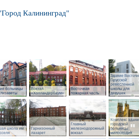
"Город Калининград"
Здание Восточн
Прусской
ремесленной
ие больницы
Вокзал
Восточная
школы для
Елизаветы
«Холландербаум»
пожарная часть
девушек
Комплекс здани
Главный
городской
ая школа им.
Гарнизонный
железнодорожный
больницы
сселя
лазарет
вокзал
милосердия