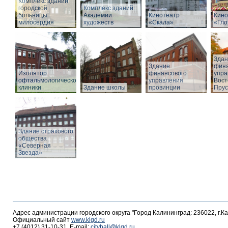
Комплекс зданий
городской
Комплекс зданий
больницы
Академии
Кинотеатр
Кино
милосердия
художеств
«Скала»
«Гло
Здан
Здание
фина
Изолятор
финансового
упра
офтальмологической
управления
Вост
клиники
Здание школы
провинции
Прус
Здание страхового
общества
«Северная
Звезда»
Адрес администрации городского округа "Город Калининград: 236022, г.К
Официальный сайт
www.klgd.ru
+7 (4012) 31-10-31, E-mail:
cityhall@klgd.ru