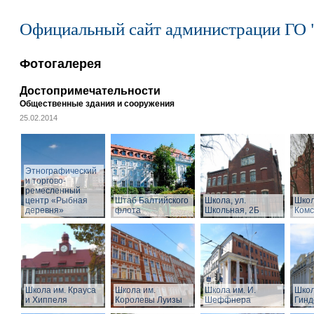
Официальный сайт администрации ГО 
Фотогалерея
Достопримечательности
Общественные здания и сооружения
25.02.2014
Этнографический
и торгово-
ремесленный
центр «Рыбная
Штаб Балтийского
Школа, ул.
Школ
деревня»
флота
Школьная, 2Б
Комс
Школа им. Крауса
Школа им.
Школа им. И.
Школ
и Хиппеля
Королевы Луизы
Шеффнера
Гинд