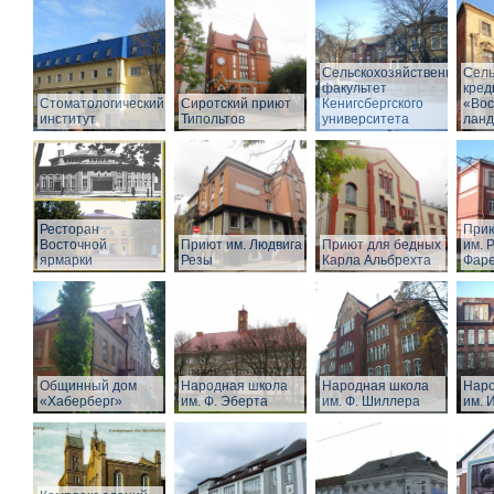
Сельскохозяйственный
Сель
факультет
кред
Стоматологический
Сиротский приют
Кенигсбергского
«Вос
институт
Типольтов
университета
лан
Ресторан
Прию
Восточной
Приют им. Людвига
Приют для бедных
им. Р
ярмарки
Резы
Карла Альбрехта
Фар
Общинный дом
Народная школа
Народная школа
Наро
«Хаберберг»
им. Ф. Эберта
им. Ф. Шиллера
им. 