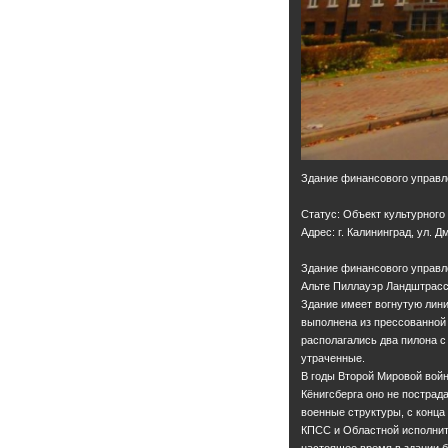
Здание финансового управл
Статус: Объект культурного
Адрес: г. Калининград, ул. Дм
Здание финансового управл
Альте Пиллауэр Ландштрассе
Здание имеет вогнутую лин
выполнена из прессованной 
располагались два пилона 
утраченные.
В годы Второй Мировой вой
Кёнигсберга оно не пострад
военные структуры, с конца
КПСС и Областной исполнит
настоящее время в здании 