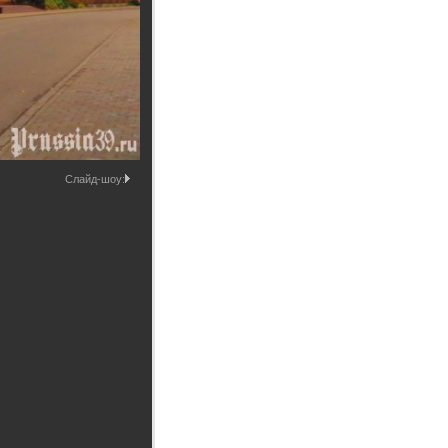
Промышленные здания и
сооружения
Мосты
Слайд-шоу: