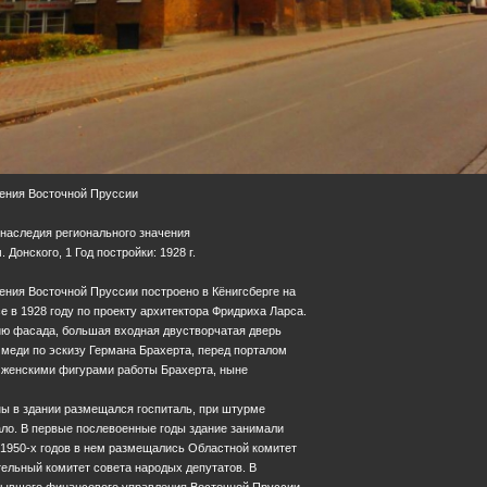
ения Восточной Пруссии
 наследия регионального значения
. Донского, 1 Год постройки: 1928 г.
ения Восточной Пруссии построено в Кёнигсберге на
 в 1928 году по проекту архитектора Фридриха Ларса.
ию фасада, большая входная двустворчатая дверь
меди по эскизу Германа Брахерта, перед порталом
с женскими фигурами работы Брахерта, ныне
ны в здании размещался госпиталь, при штурме
ало. В первые послевоенные годы здание занимали
 1950-х годов в нем размещались Областной комитет
ельный комитет совета народых депутатов. В
бывшего финансового управления Восточной Пруссии