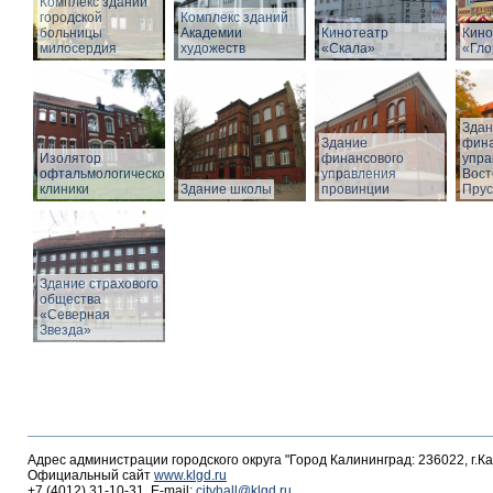
Комплекс зданий
городской
Комплекс зданий
больницы
Академии
Кинотеатр
Кино
милосердия
художеств
«Скала»
«Гло
Здан
Здание
фина
Изолятор
финансового
упра
офтальмологической
управления
Вост
клиники
Здание школы
провинции
Прус
Здание страхового
общества
«Северная
Звезда»
Адрес администрации городского округа "Город Калининград: 236022, г.К
Официальный сайт
www.klgd.ru
+7 (4012) 31-10-31, E-mail:
cityhall@klgd.ru