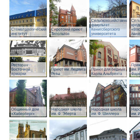
Сельскохозяйственный
Сель
факультет
кред
Стоматологический
Сиротский приют
Кенигсбергского
«Вос
институт
Типольтов
университета
лан
Ресторан
Прию
Восточной
Приют им. Людвига
Приют для бедных
им. Р
ярмарки
Резы
Карла Альбрехта
Фар
Общинный дом
Народная школа
Народная школа
Наро
«Хаберберг»
им. Ф. Эберта
им. Ф. Шиллера
им. 