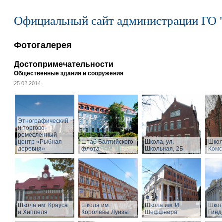
Официальный сайт администрации ГО 
Фотогалерея
Достопримечательности
Общественные здания и сооружения
25.02.2014
Этнографический
и торгово-
ремесленный
центр «Рыбная
Штаб Балтийского
Школа, ул.
Школ
деревня»
флота
Школьная, 2Б
Комс
Школа им. Крауса
Школа им.
Школа им. И.
Школ
и Хиппеля
Королевы Луизы
Шеффнера
Гинд