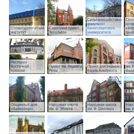
Сельскохозяйственный
Сель
факультет
кред
Стоматологический
Сиротский приют
Кенигсбергского
«Вос
институт
Типольтов
университета
лан
Ресторан
Прию
Восточной
Приют им. Людвига
Приют для бедных
им. Р
ярмарки
Резы
Карла Альбрехта
Фар
Общинный дом
Народная школа
Народная школа
Наро
«Хаберберг»
им. Ф. Эберта
им. Ф. Шиллера
им. 