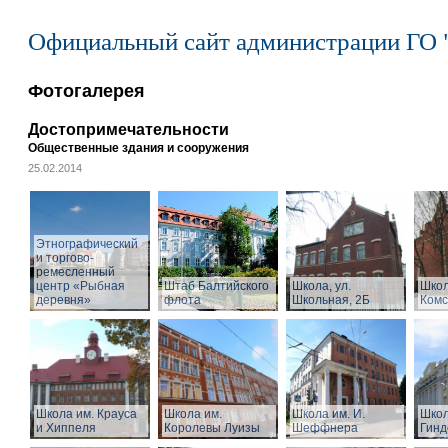
Официальный сайт администрации ГО 
Фотогалерея
Достопримечательности
Общественные здания и сооружения
25.02.2014
Этнографический
и торгово-
ремесленный
центр «Рыбная
Штаб Балтийского
Школа, ул.
Школ
деревня»
флота
Школьная, 2Б
Комс
Школа им. Крауса
Школа им.
Школа им. И.
Школ
и Хиппеля
Королевы Луизы
Шеффнера
Гинд