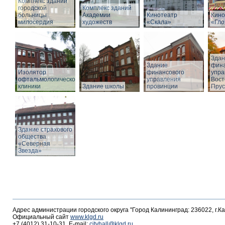
Комплекс зданий
городской
Комплекс зданий
больницы
Академии
Кинотеатр
Кино
милосердия
художеств
«Скала»
«Гло
Здан
Здание
фина
Изолятор
финансового
упра
офтальмологической
управления
Вост
клиники
Здание школы
провинции
Прус
Здание страхового
общества
«Северная
Звезда»
Адрес администрации городского округа "Город Калининград: 236022, г.К
Официальный сайт
www.klgd.ru
+7 (4012) 31-10-31, E-mail:
cityhall@klgd.ru