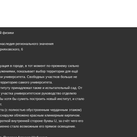
й физики
 наследия регионального значения
ерняховского, 6
уация в городе, в тот момент по-прежнему сильно
ужениями, показывает выбор территории для ещё
ки университета. Свободных участков больше не
территорию самого университета.
титуту принадлежал также и испытательный сад. От
о участка университетское руководство отделило
бы хотя бы суметь построить новый институт, и стало
т.
ута (с полностью обустроенным чердачным этажом)
 снаружи обложено красным клинкерным кирпичом.
откой внутренней стороне буквы U, за счёт чего его
еменно стало возможным его прямое освещение.