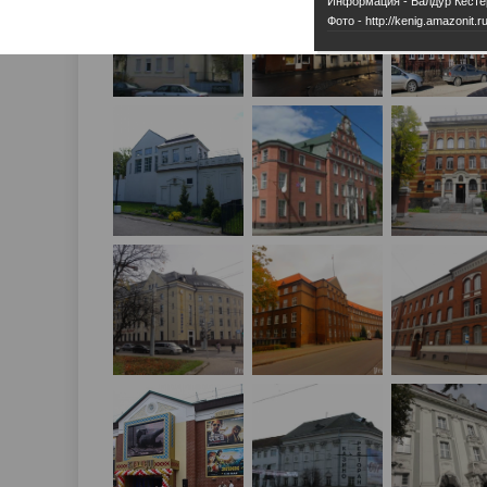
Информация - Балдур Кёсте
Фото - http://kenig.amazonit.ru