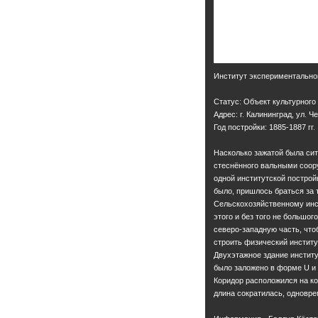
Институт экспериментально
Статус: Объект культурного
Адрес: г. Калининград, ул. Ч
Год постройки: 1885-1887 гг.
Насколько зажатой была сит
стеснённого вальными соор
одной институтской построй
было, пришлось браться за 
Сельскохозяйственному инс
этого и без того не большог
северо-западную часть, что
строить физический институ
Двухэтажное здание инстит
было заложено в форме U и
Коридор расположился на кор
длина сократилась, одновр