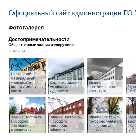
Официальный сайт администрации ГО 
Фотогалерея
Достопримечательности
Общественные здания и сооружения
25.02.2014
Балтийский
Федеральный
университет
Комплекс зданий
Здание
имени Иммануила
Академии
анатомического
Здан
Канта
художеств
института
Св. 
Здание Восточно-
Здание Восточно-
Здание Восточно-
Здан
Прусского
Прусского
прусского учебного
выст
заведения для
пожарного
заведения для
«Кун
глухонемых
общества
слепых
Ф. Л