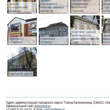
Здание
финансового
Здан
Здание
учреждения
управления
фина
Трагхаймской
почтово-чековых
Восточной
упра
общины
расчетов
Пруссии
пров
Комплекс зданий
земельного и
Здан
Кинотеатр
Кинотеатр
административного
коро
«Глория»
«Скала»
суда
конс
Народная школа
Адрес администрации городского округа "Город Калининград: 236022, г.К
Официальный сайт
www.klgd.ru
+7 (4012) 31-10-31, E-mail:
cityhall@klgd.ru