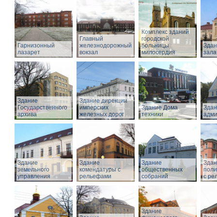
Комплекс зданий
Главный
городской
Гарнизонный
железнодорожный
больницы
Здан
лазарет
вокзал
милосердия
зала
Здание
Здание дирекции
Государственного
имперских
Здание Дома
Здан
архива
железных дорог
техники
адми
Здание
Здание
Здание
Здан
земельного
комендатуры с
общественных
поли
управления
рельефами
собраний
с ре
Здание