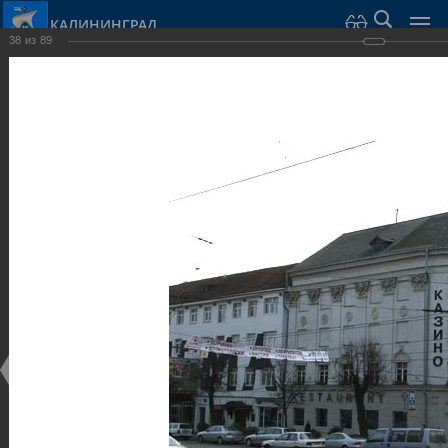
КАЛИНИНГРАД
38
из
89
Город Калининград
›
Город
›
Фотогалерея
›
Общественные здания и сооружения
Фотогалерея
Достопримечательности
Общественные здания и сооружения
25.02.2014