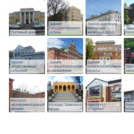
Здание
Здание дирекции
Государственного
имперских
Здан
Гостиный дом
архива
железных дорог
техн
Здание
Здание
Здание
общественных
полицайпрезидиума
сельскохозяйственной
Здан
собраний
с рельефами
палаты
заня
Институт
экспериментальной
Каскады Замкового
Кинотеатр
Кино
физики
пруда
«Глория»
«Ска