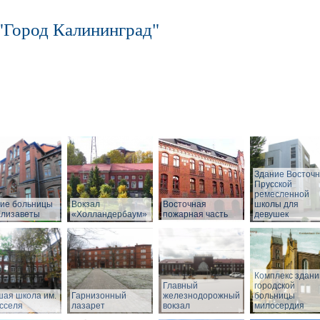
"Город Калининград"
Здание Восточн
Прусской
ремесленной
ие больницы
Вокзал
Восточная
школы для
Елизаветы
«Холландербаум»
пожарная часть
девушек
Комплекс здани
Главный
городской
ая школа им.
Гарнизонный
железнодорожный
больницы
сселя
лазарет
вокзал
милосердия