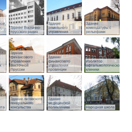
ное,
Здание
Здание
,
Здание Восточно-
земельного
комендатуры с
прусского радио
управления
рельефами
Здание
финансового
Здание
управления
финансового
Изолятор
х
Восточной
управления
офтальмологической
Пруссии
провинции
клиники
Здание литовского
Здание
генерального
медицинской
юта
консульства
поликлиники
Народная школа