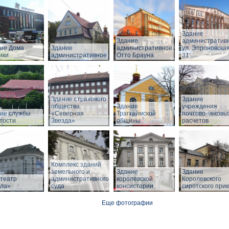
Здание
Здание
административ
ие Дома
Здание
административное
ул. Эпроновская
ики
административное
Отто Брауна
31
Здание страхового
Здание
общества
Здание
учреждения
ие службы
«Северная
Трагхаймской
почтово-чековы
тости
Звезда»
общины
расчетов
Комплекс зданий
земельного и
Здание
Здание
театр
административного
королевской
Королевского
ла»
суда
консистории
сиротского при
Еще фотографии