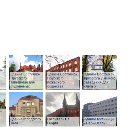
о-
Здание Восточно-
Здание Восточно-
Здание Восточно-
Прусского
Прусского
прусского учебного
заведения для
пожарного
заведения для
глухонемых
общества
слепых
й
Здание городского
Госпиталь Св.
Здание гостиницы
зала
Георга
«Парк-Отель»