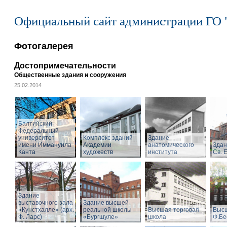
Официальный сайт администрации ГО 
Фотогалерея
Достопримечательности
Общественные здания и сооружения
25.02.2014
Балтийский
Федеральный
университет
Комплекс зданий
Здание
имени Иммануила
Академии
анатомического
Здан
Канта
художеств
института
Св. 
Здание
выставочного зала
Здание высшей
«Кунстхалле» (арх.
реальной школы
Высшая торговая
Высш
Ф. Ларс)
«Бургшуле»
школа
Ф.Бе