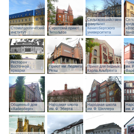
Сельскохозяйственный
Сель
факультет
кред
Стоматологический
Сиротский приют
Кенигсбергского
«Вос
институт
Типольтов
университета
лан
Ресторан
Прию
Восточной
Приют им. Людвига
Приют для бедных
им. Р
ярмарки
Резы
Карла Альбрехта
Фар
Общинный дом
Народная школа
Народная школа
Наро
«Хаберберг»
им. Ф. Эберта
им. Ф. Шиллера
им. 