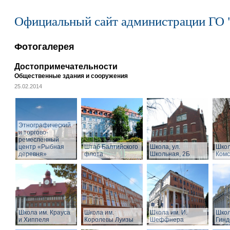
Официальный сайт администрации ГО 
Фотогалерея
Достопримечательности
Общественные здания и сооружения
25.02.2014
Этнографический
и торгово-
ремесленный
центр «Рыбная
Штаб Балтийского
Школа, ул.
Школ
деревня»
флота
Школьная, 2Б
Комс
Школа им. Крауса
Школа им.
Школа им. И.
Школ
и Хиппеля
Королевы Луизы
Шеффнера
Гинд