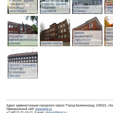
Комплекс зданий
городской
Комплекс зданий
больницы
Академии
Кинотеатр
Кино
милосердия
художеств
«Скала»
«Гло
Здан
Здание
фина
Изолятор
финансового
упра
офтальмологической
управления
Вост
клиники
Здание школы
провинции
Прус
Здание страхового
общества
«Северная
Звезда»
Адрес администрации городского округа "Город Калининград: 236022, г.К
Официальный сайт
www.klgd.ru
+7 (4012) 31-10-31, E-mail:
cityhall@klgd.ru