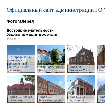
Официальный сайт администрации ГО 
Фотогалерея
Достопримечательности
Общественные здания и сооружения
25.02.2014
Этнографический
и торгово-
ремесленный
центр «Рыбная
Штаб Балтийского
Школа, ул.
Школ
деревня»
флота
Школьная, 2Б
Комс
Школа им. Крауса
Школа им.
Школа им. И.
Школ
и Хиппеля
Королевы Луизы
Шеффнера
Гинд