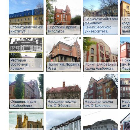
Сельскохозяйственный
Сель
факультет
кред
Стоматологический
Сиротский приют
Кенигсбергского
«Вос
институт
Типольтов
университета
лан
Ресторан
Прию
Восточной
Приют им. Людвига
Приют для бедных
им. Р
ярмарки
Резы
Карла Альбрехта
Фар
Общинный дом
Народная школа
Народная школа
Наро
«Хаберберг»
им. Ф. Эберта
им. Ф. Шиллера
им. 