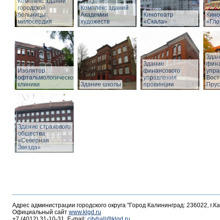
Комплекс зданий
городской
Комплекс зданий
больницы
Академии
Кинотеатр
Кино
милосердия
художеств
«Скала»
«Гло
Здан
Здание
фина
Изолятор
финансового
упра
офтальмологической
управления
Вост
клиники
Здание школы
провинции
Прус
Здание страхового
общества
«Северная
Звезда»
Адрес администрации городского округа "Город Калининград: 236022, г.К
Официальный сайт
www.klgd.ru
+7 (4012) 31-10-31, E-mail:
cityhall@klgd.ru