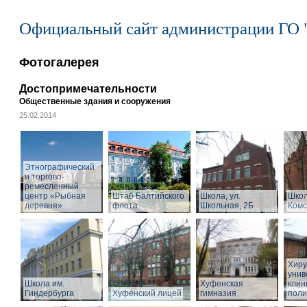
Официальный сайт администрации ГО 
Фотогалерея
Достопримечательности
Общественные здания и сооружения
25.02.2014
Этнографический
и торгово-
ремесленный
центр «Рыбная
Штаб Балтийского
Школа, ул.
Школ
деревня»
флота
Школьная, 2Б
Комс
Хиру
унив
Школа им.
Хуфенская
клин
Гиндербурга
Хуфенский лицей
гимназия
поли