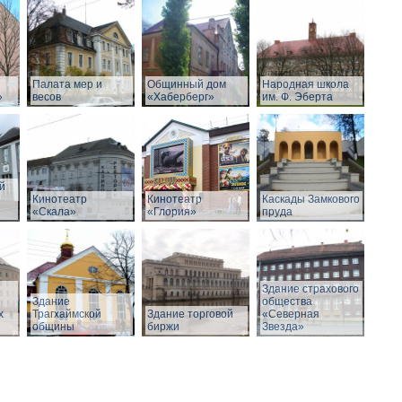
Палата мер и
Общинный дом
Народная школа
»
весов
«Хаберберг»
им. Ф. Эберта
й
Кинотеатр
Кинотеатр
Каскады Замкового
«Скала»
«Глория»
пруда
Здание страхового
Здание
общества
х
Трагхаймской
Здание торговой
«Северная
общины
биржи
Звезда»