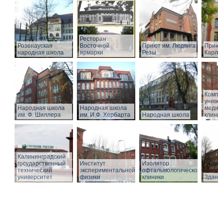
Ресторан
Розенауская
Восточной
Приют им. Людвига
Прию
народная школа
ярмарки
Резы
Карл
Комп
унив
Народная школа
Народная школа
меди
им. Ф. Шиллера
им. И.Ф. Хербарта
Народная школа
клин
Калининградский
государственный
Институт
Изолятор
технический
экспериментальной
офтальмологической
университет
физики
клиники
Здан