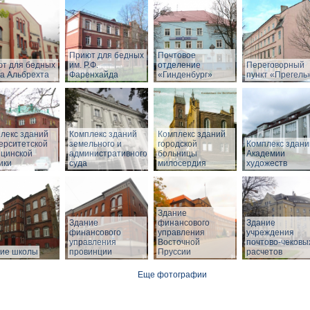
Приют для бедных
Почтовое
т для бедных
им. Р.Ф.
отделение
Переговорный
а Альбрехта
Фаренхайда
«Гинденбург»
пункт «Прегель
лекс зданий
Комплекс зданий
Комплекс зданий
ерситетской
земельного и
городской
Комплекс здани
цинской
административного
больницы
Академии
ики
суда
милосердия
художеств
Здание
Здание
финансового
Здание
финансового
управления
учреждения
управления
Восточной
почтово-чековы
ие школы
провинции
Пруссии
расчетов
Еще фотографии