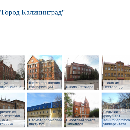
"Город Калининград"
а, ул.
Школа повышения
Школа им.
омольская, 3
квалификации
Школа Оттокара
Песталоцци
ргическая
Сельскохозяйс
ерситетская
факультет
ика и
Стоматологический
Сиротский приют
Кенигсбергского
клиника
институт
Типольтов
университета