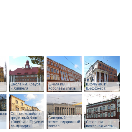
Школа им. Крауса
Школа им.
Школа им. И.
и Хиппеля
Королевы Луизы
Шеффнера
твенный
Сельскохозяйственный
кредитный банк
Северный
«Восточно-Прусский
железнодорожный
Северная
ландшафт»
вокзал
пожарная часть