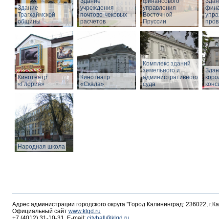
Здание
финансового
Здан
Здание
учреждения
управления
фина
Трагхаймской
почтово-чековых
Восточной
упра
общины
расчетов
Пруссии
пров
Комплекс зданий
земельного и
Здан
Кинотеатр
Кинотеатр
административного
коро
«Глория»
«Скала»
суда
конс
Народная школа
Адрес администрации городского округа "Город Калининград: 236022, г.К
Официальный сайт
www.klgd.ru
+7 (4012) 31-10-31, E-mail:
cityhall@klgd.ru