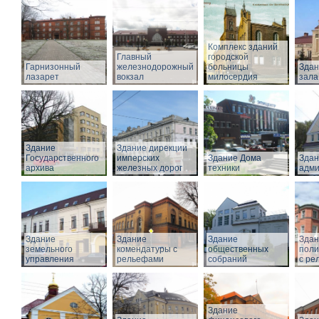
Комплекс зданий
Главный
городской
Гарнизонный
железнодорожный
больницы
Здан
лазарет
вокзал
милосердия
зала
Здание
Здание дирекции
Государственного
имперских
Здание Дома
Здан
архива
железных дорог
техники
адми
Здание
Здание
Здание
Здан
земельного
комендатуры с
общественных
поли
управления
рельефами
собраний
с ре
Здание