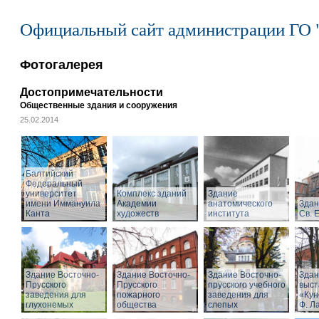
Официальный сайт администрации ГО 
Фотогалерея
Достопримечательности
Общественные здания и сооружения
25.02.2014
Балтийский
Федеральный
университет
Комплекс зданий
Здание
имени Иммануила
Академии
анатомического
Здан
Канта
художеств
института
Св. 
Здание Восточно-
Здание Восточно-
Здание Восточно-
Здан
Прусского
Прусского
прусского учебного
выст
заведения для
пожарного
заведения для
«Кун
глухонемых
общества
слепых
Ф. Л