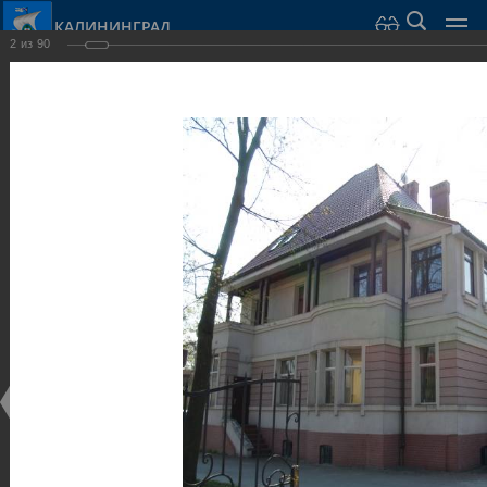
КАЛИНИНГРАД
2
из
90
Город Калининград
›
Город
›
Фотогалерея
›
Виллы и дома
Фотогалерея
Достопримечательности
Виллы и дома
28.02.2014