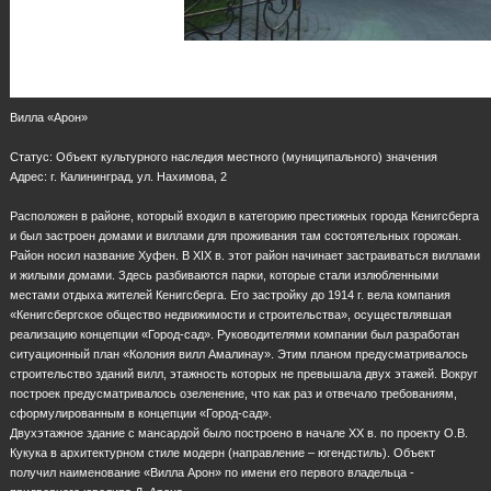
Вилла «Арон»
Статус: Объект культурного наследия местного (муниципального) значения
Адрес: г. Калининград, ул. Нахимова, 2
Расположен в районе, который входил в категорию престижных города Кенигсберга
и был застроен домами и виллами для проживания там состоятельных горожан.
Район носил название Хуфен. В XIX в. этот район начинает застраиваться виллами
и жилыми домами. Здесь разбиваются парки, которые стали излюбленными
местами отдыха жителей Кенигсберга. Его застройку до 1914 г. вела компания
«Кенигсбергское общество недвижимости и строительства», осуществлявшая
реализацию концепции «Город-сад». Руководителями компании был разработан
ситуационный план «Колония вилл Амалинау». Этим планом предусматривалось
строительство зданий вилл, этажность которых не превышала двух этажей. Вокруг
построек предусматривалось озеленение, что как раз и отвечало требованиям,
сформулированным в концепции «Город-сад».
Двухэтажное здание с мансардой было построено в начале ХХ в. по проекту О.В.
Кукука в архитектурном стиле модерн (направление – югендстиль). Объект
получил наименование «Вилла Арон» по имени его первого владельца -