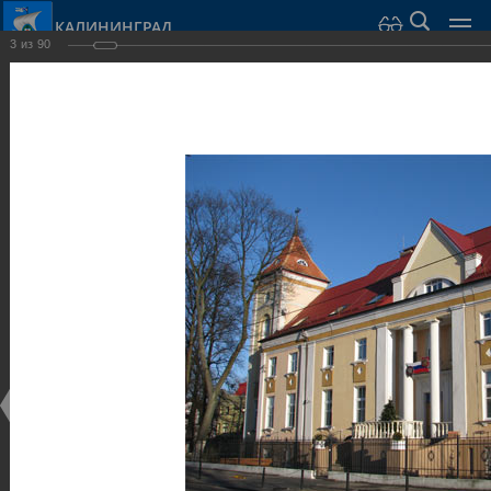
КАЛИНИНГРАД
3
из
90
Город Калининград
›
Город
›
Фотогалерея
›
Виллы и дома
Фотогалерея
Достопримечательности
Виллы и дома
28.02.2014