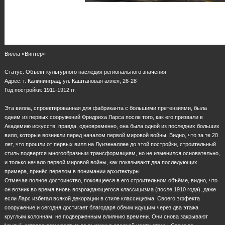
Вилла «Винтер»
Статус: Объект культурного наследия регионального значения
Адрес: г. Калининград, ул. Каштановая аллея, 26-28
Год постройки: 1911-1912 гг.
Эта вилла, спроектированная для фабриканта с большими претензиями, была
одним из первых сооружений Фридриха Ларса после того, как его призвали в
Академию искусств, правда, одновременно, она была одной из последних больших
вилл, которые возникли перед началом первой мировой войны. Видно, что за те 20
лет, что прошли от первых вилл на Луизеналлее до этой постройки, строительный
стиль подвергся многообразным трансформациям, но не изменился основательно,
и только начало первой мировой войны, как показывают два последующих
примера, принёс перелом в понимании архитектуры.
Отмечая полное достоинство, покоящееся в его строительном объёме, видно, что
он возник во время вновь возрождающегося классицизма (после 1910 года), даже
если Ларс избегал всякой декорации в стиле классицизма. Своего эффекта
сооружение и сегодня достигает благодаря обеим идущим через два этажа
круглым колоннам, не подверженным влиянию времени. Они снова закрывают