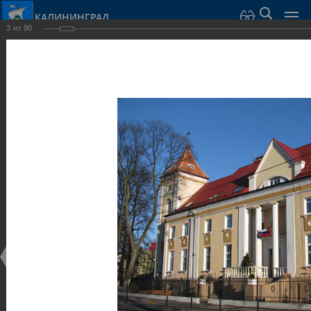
КАЛИНИНГРАД
3
из
90
Город Калининград
›
Город
›
Фотогалерея
›
Виллы и дома
Фотогалерея
Достопримечательности
Виллы и дома
28.02.2014