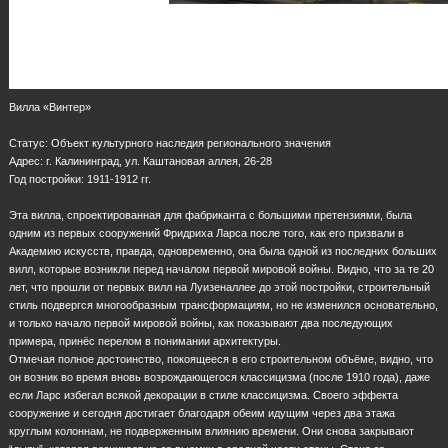
Вилла «Винтер»
Статус: Объект культурного наследия регионального значения
Адрес: г. Калининград, ул. Каштановая аллея, 26-28
Год постройки: 1911-1912 гг.
Эта вилла, спроектированная для фабриканта с большими претензиями, была
одним из первых сооружений Фридриха Ларса после того, как его призвали в
Академию искусств, правда, одновременно, она была одной из последних больших
вилл, которые возникли перед началом первой мировой войны. Видно, что за те 20
лет, что прошли от первых вилл на Луизеналлее до этой постройки, строительный
стиль подвергся многообразным трансформациям, но не изменился основательно,
и только начало первой мировой войны, как показывают два последующих
примера, принёс перелом в понимании архитектуры.
Отмечая полное достоинство, покоящееся в его строительном объёме, видно, что
он возник во время вновь возрождающегося классицизма (после 1910 года), даже
если Ларс избегал всякой декорации в стиле классицизма. Своего эффекта
сооружение и сегодня достигает благодаря обеим идущим через два этажа
круглым колоннам, не подверженным влиянию времени. Они снова закрывают