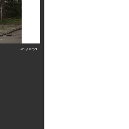
Промышленные здания и
сооружения
Мосты
Слайд-шоу: