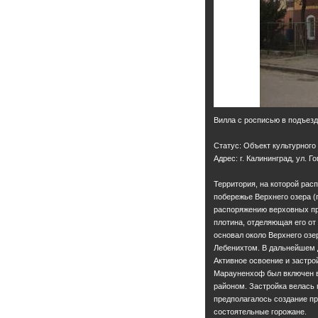
Вилла с росписью в подъез
Статус: Объект культурного
Адрес: г. Калининград, ул. Го
Территория, на которой рас
побережье Верхнего озера (п
распоряжению верховных пр
плотина, отделяющая его от
основал около Верхнего озер
Лебенихтом. В дальнейшем 
Активное освоение и застрой
Марауненхоф был включен в 
районом. Застройка велась 
предполагалось создание пр
состоятельные горожане.