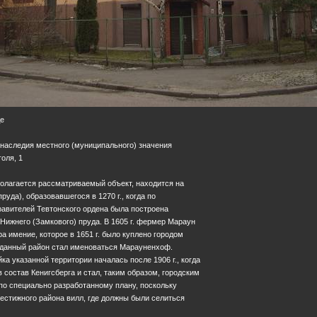
де
 наследия местного (муниципального) значения
голя, 1
полагается рассматриваемый объект, находится на
руда), образовавшегося в 1270 г., когда по
авителей Тевтонского ордена была построена
 Нижнего (Замкового) пруда. В 1605 г. фермер Мараун
а имение, которое в 1651 г. было куплено городом
данный район стал именоваться Марауненхоф.
ка указанной территории началась после 1906 г., когда
состав Кенигсберга и стал, таким образом, городским
по специально разработанному плану, поскольку
естижного района вилл, где должны были селиться