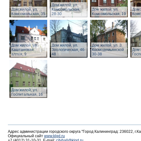
Дом жилой, ул.
Дом жилой, ул.
Комсомольская,
Дом жилой, ул.
Дом 
Комсомольская, 35
28-30
Комсомольская, 19
Комс
Дом жилой, ул.
Дом жилой, ул.
Дом жилой, ул. З.
Каштановая
Зоологическая, 46-
Космодемьянской
Дом 
аллея, 9
48
30-38
Госп
Дом жилой, ул.
Госпитальная, 16
Адрес администрации городского округа "Город Калининград: 236022, г.К
Официальный сайт
www.klgd.ru
+7 (4012) 31-10-31, E-mail:
cityhall@klgd.ru