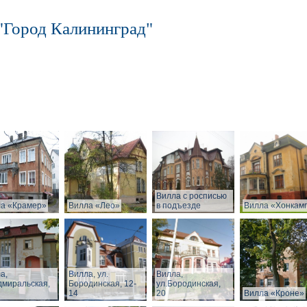
"Город Калининград"
Вилла с росписью
а «Крамер»
Вилла «Лео»
в подъезде
Вилла «Хонкам
а,
Вилла, ул.
Вилла,
дмиральская,
Бородинская, 12-
ул.Бородинская,
14
20
Вилла «Кроне»