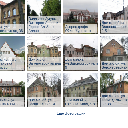
Виллы по Аугуста-
Виктория-Аллее и
Дом жилой на
а, ул.
Герцог-Альбрехт-
Дворец графа
Вагоностроите
омольская, 36
Аллее
Ойленбургского
3-5
жилой, ул.
Дом жилой,
Дом жилой,
тановая
Вагоностроительная,
ул.Вагоностроительная,
Дом жилой, ул.
я, 25
7
9
Верхнеозерная,
Дом жилой, ул. З
жилой, ул.
Дом жилой, ул.
Дом жилой, ул.
Космодемьянск
итальная, 2
Госпитальная, 4
Госпитальная, 6-8
30-38
Еще фотографии