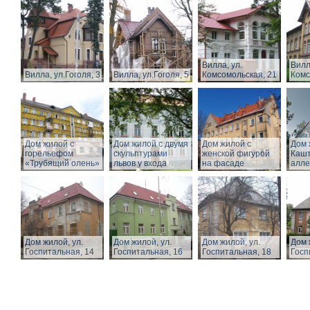
Вилла, ул.
Вилл
Вилла, ул.Гоголя, 3
Вилла, ул.Гоголя, 5
Комсомольская, 21
Комс
Дом жилой с
Дом жилой с двумя
Дом жилой с
Дом 
горельефом
скульптурами
женской фигурой
Каш
«Трубящий олень»
львов у входа
на фасаде
алле
Дом жилой, ул.
Дом жилой, ул.
Дом жилой, ул.
Дом 
Госпитальная, 14
Госпитальная, 16
Госпитальная, 18
Госп