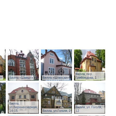
Вилла, пер.
п»
Вилла «Шмидт»
Вилла «Штински»
Грибоедова, 1
Вилла,
ул.Верхнеозерная,
Вилла, ул. Гоголя,
14-15
Вилла, ул.Гоголя, 2
12