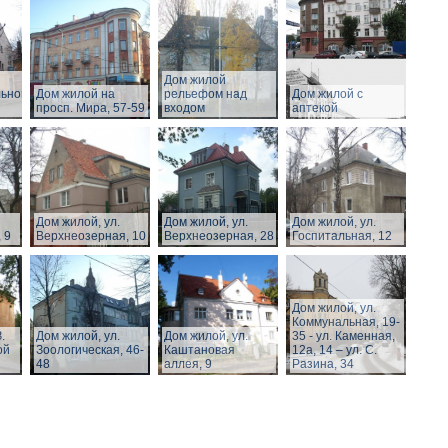
Дом жилой
льной
Дом жилой на
рельефом над
Дом жилой с
просп. Мира, 57-59
входом
аптекой
Дом жилой, ул.
Дом жилой, ул.
Дом жилой, ул.
 9
Верхнеозерная, 10
Верхнеозерная, 28
Госпитальная, 12
Дом жилой, ул.
Коммунальная, 19-
.
Дом жилой, ул.
Дом жилой, ул.
35 - ул. Каменная,
ой
Зоологическая, 46-
Каштановая
12а, 14 – ул. С.
48
аллея, 9
Разина, 34