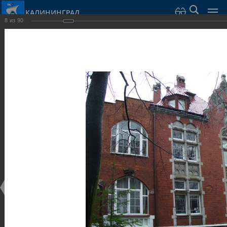
КАЛИНИНГРАД
8
из
90
Город Калининград
›
Город
›
Фотогалерея
›
Виллы и дома
Фотогалерея
Достопримечательности
Виллы и дома
28.02.2014