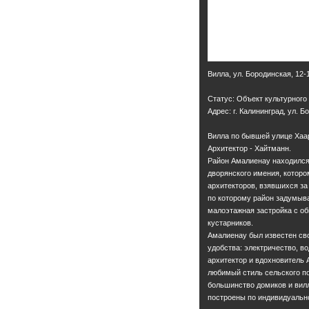
Вилла, ул. Бородинская, 12-
Статус: Объект культурного
Адрес: г. Калининград, ул. Б
Вилла по бывшей улице Хаар
Архитектор - Хайтманн.
Район Амалиенау находился 
дворянского имения, которо
архитекторов, взявшихся за
по которому район задумыва
малоэтажная застройка с об
кустарников.
Амалиенау был известен сво
удобства: электричество, во
архитектор и вдохновитель 
любимый стиль сельского по
большинство домиков и вил
построены по индивидуальн