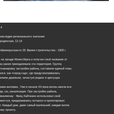
14
 наследия регионального значения
ородинская, 12-14
брюкерштрассе 28. Время строительства - 1905 г.
на западе Кёнигсберга и получил своё название от
му ранее принадлежала эта территория. Группа
 планировку застройки района, составили единый план,
лся, как «город-сад», где предусматривалась
илием деревьев, зачастую редких и цветущих
ими виллами.. Уже в начале XX века виллы имели все
да, газ, канализация. При застройке района,
Амалиенау - Фриц Хайтманн использовал свой
местья, придерживаясь которого и проектировал
л. Каждый дом, даже самый маленький, каждая вилла
ому проекту.