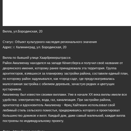
Вилла, ул.Бородинская, 20
Статус: Объект культурного наследия регионального значения
Адрес: г. Калининград, ул. Бородинская, 20
Вилла по бывшей улице Хаарбрюкерштрассе.
Район Амалиенау находился на западе Кёнигсберга и получил своё название от
дворянского имения, которому ранее принадлежала эта территория. Группа
архитекторов, взявшихся за планировку застройки района, составили единый план,
по которому район задумывался, как «город-сад», где предусматривалась
малоэтажная застройка с обилием деревьев, зачастую редких и цветущих
кустарников.
Амалиенау был известен своими виллами. Уже в начале XX века виллы имели все
удобства: электричество, вода, газ, канализация. При застройке района,
архитектор и вдохновитель Амалиенау - Фриц Хайтманн использовал свой
любимый стиль сельского поместья, придерживаясь которого и проектировал
большинство домиков и вилл. Каждый дом, даже самый маленький, каждая вилла
построены по индивидуальному проекту.