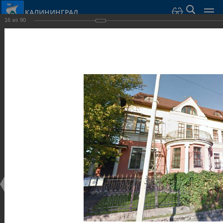
КАЛИНИНГРАД
16
из
90
Город Калининград
›
Город
›
Фотогалерея
›
Виллы и дома
Фотогалерея
Достопримечательности
Виллы и дома
28.02.2014