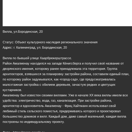
Вилла, ул.Бородинская, 20
Статус: Объект культурного наследия регионального значения
Адрес: г. Калининград, ул. Бородинская, 20
Вилла по бывшей улице Хаарбрюкерштрассе.
Район Амалиенау находился на западе Кёнигсберга и получил своё название от
дворянского имения, которому ранее принадлежала эта территория. Группа
архитекторов, взявшихся за планировку застройки района, составили единый план,
по которому район задумывался, как «город-сад», где предусматривалась
малоэтажная застройка с обилием деревьев, зачастую редких и цветущих
кустарников.
Амалиенау был известен своими виллами. Уже в начале XX века виллы имели все
удобства: электричество, вода, газ, канализация. При застройке района,
архитектор и вдохновитель Амалиенау - Фриц Хайтманн использовал свой
любимый стиль сельского поместья, придерживаясь которого и проектировал
большинство домиков и вилл. Каждый дом, даже самый маленький, каждая вилла
построены по индивидуальному проекту.