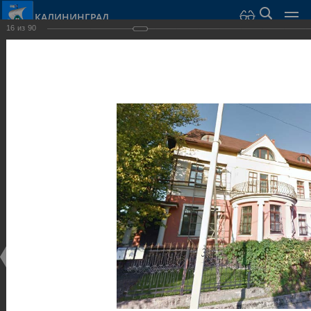
КАЛИНИНГРАД
16
из
90
Город Калининград
›
Город
›
Фотогалерея
›
Виллы и дома
Фотогалерея
Достопримечательности
Виллы и дома
28.02.2014