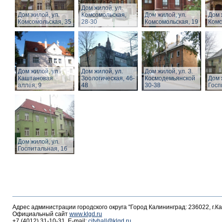
Дом жилой, ул.
Дом жилой, ул.
Комсомольская,
Дом жилой, ул.
Дом 
Комсомольская, 35
28-30
Комсомольская, 19
Комс
Дом жилой, ул.
Дом жилой, ул.
Дом жилой, ул. З.
Каштановая
Зоологическая, 46-
Космодемьянской
Дом 
аллея, 9
48
30-38
Госп
Дом жилой, ул.
Госпитальная, 16
Адрес администрации городского округа "Город Калининград: 236022, г.К
Официальный сайт
www.klgd.ru
+7 (4012) 31-10-31, E-mail:
cityhall@klgd.ru