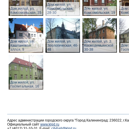
Дом жилой, ул.
Дом жилой, ул.
Комсомольская,
Дом жилой, ул.
Дом 
Комсомольская, 35
28-30
Комсомольская, 19
Комс
Дом жилой, ул.
Дом жилой, ул.
Дом жилой, ул. З.
Каштановая
Зоологическая, 46-
Космодемьянской
Дом 
аллея, 9
48
30-38
Госп
Дом жилой, ул.
Госпитальная, 16
Адрес администрации городского округа "Город Калининград: 236022, г.К
Официальный сайт
www.klgd.ru
+7 (4012) 31-10-31, E-mail:
cityhall@klgd.ru