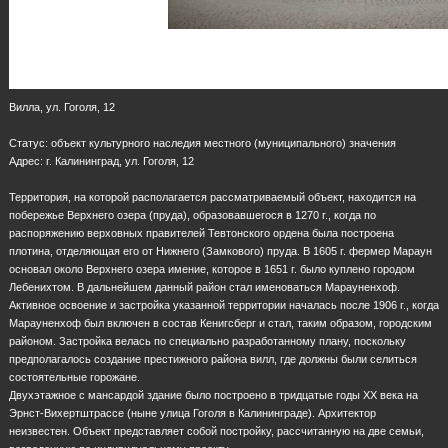
Вилла, ул. Гоголя, 12
Статус: объект культурного наследия местного (муниципального) значения
Адрес: г. Калининград, ул. Гоголя, 12
Территория, на которой располагается рассматриваемый объект, находится на
побережье Верхнего озера (пруда), образовавшегося в 1270 г., когда по
распоряжению верховных правителей Тевтонского ордена была построена
плотина, отделяющая его от Нижнего (Замкового) пруда. В 1605 г. фермер Мараун
основал около Верхнего озера имение, которое в 1651 г. было куплено городом
Лебенихтом. В дальнейшем данный район стал именоваться Марауненхоф.
Активное освоение и застройка указанной территории началась после 1906 г., когда
Марауненхоф был включен в состав Кенигсберг и стал, таким образом, городским
районом. Застройка велась по специально разработанному плану, поскольку
предполагалось создание престижного района вилл, где должны были селиться
состоятельные горожане.
Двухэтажное с мансардой здание было построено в тридцатые годы ХХ века на
Эрнст-Вихертштрассе (ныне улица Гоголя в Калининграде). Архитектор
неизвестен. Объект представляет собой постройку, рассчитанную на две семьи,