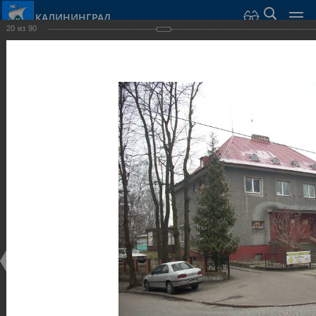
КАЛИНИНГРАД
20
из
90
Город Калининград
›
Город
›
Фотогалерея
›
Виллы и дома
Фотогалерея
Достопримечательности
Виллы и дома
28.02.2014