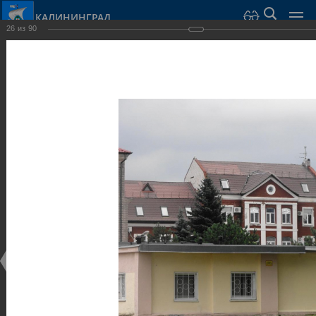
КАЛИНИНГРАД
26
из
90
Город Калининград
›
Город
›
Фотогалерея
›
Виллы и дома
Фотогалерея
Достопримечательности
Виллы и дома
28.02.2014