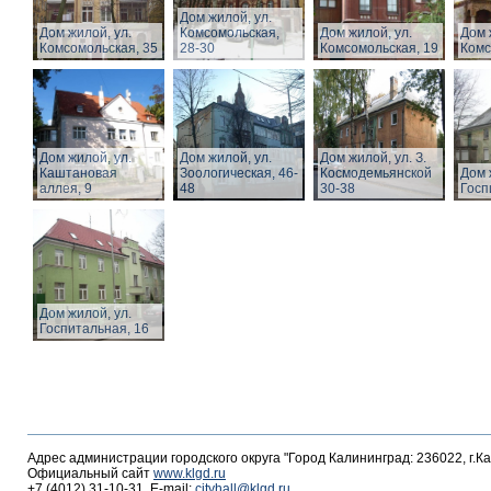
Дом жилой, ул.
Дом жилой, ул.
Комсомольская,
Дом жилой, ул.
Дом 
Комсомольская, 35
28-30
Комсомольская, 19
Комс
Дом жилой, ул.
Дом жилой, ул.
Дом жилой, ул. З.
Каштановая
Зоологическая, 46-
Космодемьянской
Дом 
аллея, 9
48
30-38
Госп
Дом жилой, ул.
Госпитальная, 16
Адрес администрации городского округа "Город Калининград: 236022, г.К
Официальный сайт
www.klgd.ru
+7 (4012) 31-10-31, E-mail:
cityhall@klgd.ru