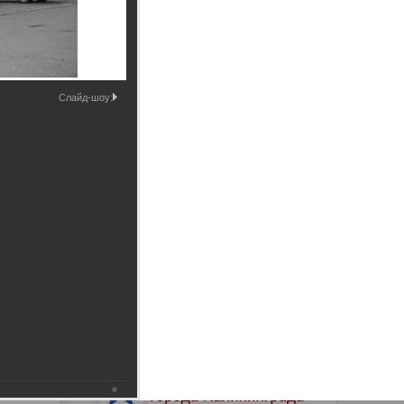
Промышленные здания и
сооружения
Мосты
Слайд-шоу: