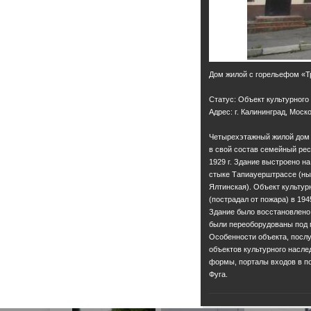
Дом жилой с горельефом «Т
Статус: Объект культурного
Адрес: г. Калининград, Моско
Четырехэтажный жилой дом 
в свой состав семейный рес
1929 г. Здание выстроено н
стыке Тапиауерштрассе (нын
Ялтинская). Объект культу
(пострадал от пожара) в 1945
Здание было восстановлено 
были переоборудованы под 
Особенности объекта, посл
объектов культурного насле
формы, порталы входов в по
Фуга.