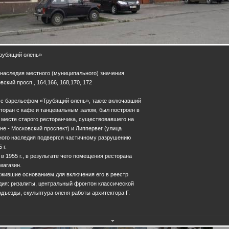
рубящий олень»
 наследия местного (муниципального) значения
вский просп., 164,166, 168,170, 172
с барельефом «Трубящий олень», также включавший
торан с кафе и танцевальным залом, был построен в
а месте старого ресторанчика, существовавшего на
е - Московский проспект) и Липпервег (улица
рного наследия подвергся частичному разрушению
 г.
в 1955 г., в результате чего помещения ресторана
магазин.
ужившие основанием для включения его в реестр
дия: ризалиты, центральный фронтон классической
дъезды, скульптура оленя работы архитектора Г.