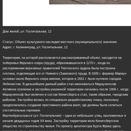
Дом жилой, ул. Госпитальная, 12
Статус: Объект культурного наследия местного (муниципального) значения
Адрес: г. Калининград, ул. Госпитальная, 12
Территория, на которой располагается рассматриваемый объект, находится на
побережье Верхнего озера (пруда), образовавшегося в 1270 г., когда по
распоряжению верховных правителей Тевтонского ордена была построена
плотина, отделяющая его от Нижнего (Замкового) пруда. В 1605 г. фермер Мараун
основал около Верхнего озера имение, которое в 1651 г. было куплено городом
Лебенихтом. В дальнейшем данный район стал именоваться Марауненхоф.
Активное освоение и застройка указанной территории началась после 1906 г., когда
Марауненхоф был включен в состав Кенигсберга и стал, таким образом, городским
районом. Застройка велась по специально разработанному плану, поскольку
предполагалось создание престижного района вилл, где должны были селиться
состоятельные горожане.
Вертенбургштрассе (ул. Госпитальная) – одна из небольших улиц, проложенных в
начале двадцатых годов ХХ века. Застройку территории вело Кенигсбергское
общество по строительству жилья. По проекту архитектора Курта Фрика здесь