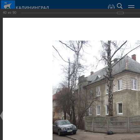
КАЛИНИНГРАД
40
из
90
Город Калининград
›
Город
›
Фотогалерея
›
Виллы и дома
Фотогалерея
Достопримечательности
Виллы и дома
28.02.2014