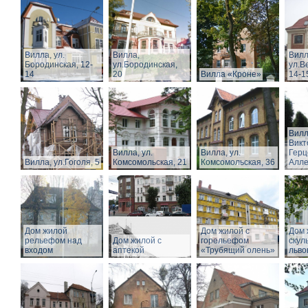
Вилла, ул.
Вилла,
Вилл
Бородинская, 12-
ул.Бородинская,
ул.В
14
20
Вилла «Кроне»
14-1
Вилл
Викт
Вилла, ул.
Вилла, ул.
Герц
Вилла, ул.Гоголя, 5
Комсомольская, 21
Комсомольская, 36
Алл
Дом жилой
Дом жилой с
Дом 
рельефом над
Дом жилой с
горельефом
скул
входом
аптекой
«Трубящий олень»
льво