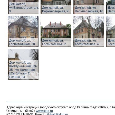
Дом жилой,
ул.Вагоностроительная,
Дом жилой, ул.
Дом жилой, ул.
Дом 
9
Верхнеозерная, 9
Верхнеозерная, 10
Верх
Дом жилой, ул.
Дом жилой, ул.
Дом жилой, ул.
Дом 
Госпитальная, 18
Госпитальная, 2
Госпитальная, 4
Госп
Дом жилой, ул.
Коммунальная, 19-
35 - ул. Каменная,
12а, 14 – ул. С.
Разина, 34
Адрес администрации городского округа "Город Калининград: 236022, г.К
Официальный сайт
www.klgd.ru
+7 (4012) 31-10-31, E-mail:
cityhall@klgd.ru