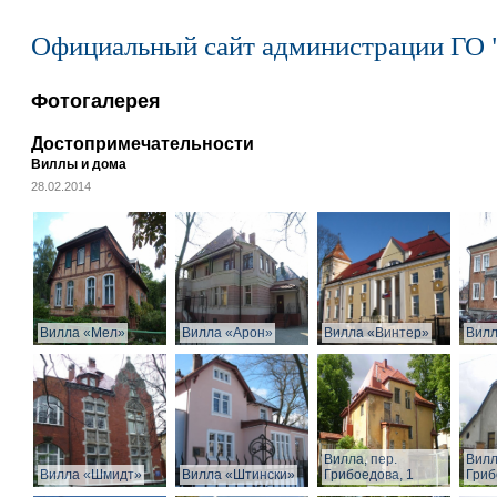
Официальный сайт администрации ГО 
Фотогалерея
Достопримечательности
Виллы и дома
28.02.2014
Вилла «Мел»
Вилла «Арон»
Вилла «Винтер»
Вилл
Вилла, пер.
Вилл
Вилла «Шмидт»
Вилла «Штински»
Грибоедова, 1
Гриб