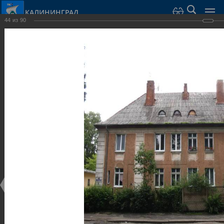
КАЛИНИНГРАД
44
из
90
Город Калининград
›
Город
›
Фотогалерея
›
Виллы и дома
Фотогалерея
Достопримечательности
Виллы и дома
28.02.2014