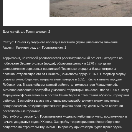
Дом жилой, ул. Госпитальная, 2
Статус: Объект культурного наследия местного (муниципального) значения
Адрес: г. Калининград, ул. Госпитальная, 2
Территория, на которой располагается рассматриваемый объект, находится на
побережье Верхнего озера (пруда), образовавшегося в 1270 г., когда по
распоряжению верховных правителей Тевтонского ордена была построена
плотина, отделяющая его от Нижнего (Замкового) пруда. В 1605 г. фермер Мараун
основал около Верхнего озера имение, которое в 1651 г. было куплено городом
Лебенихтом. В дальнейшем данный район стал именоваться Марауненхоф.
Активное освоение и застройка указанной территории началась после 1906 г., когда
Марауненхоф был включен в состав Кенигсберга и стал, таким образом, городским
районом. Застройка велась по специально разработанному плану, поскольку
предполагалось создание престижного района вилл, где должны были селиться
состоятельные горожане.
Вертенбургштрассе (ул. Госпитальная) – одна из небольших улиц, проложенных в
начале двадцатых годов ХХ века. Застройку территории вело Кенигсбергское
общество по строительству жилья. По проекту архитектора Курта Фрика здесь