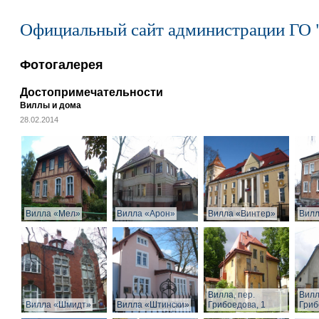
Официальный сайт администрации ГО 
Фотогалерея
Достопримечательности
Виллы и дома
28.02.2014
Вилла «Мел»
Вилла «Арон»
Вилла «Винтер»
Вилл
Вилла, пер.
Вилл
Вилла «Шмидт»
Вилла «Штински»
Грибоедова, 1
Гриб