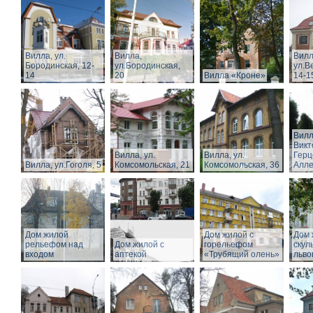
Вилла, ул.
Вилла,
Вилл
Бородинская, 12-
ул.Бородинская,
ул.В
14
20
Вилла «Кроне»
14-1
Вилл
Викт
Вилла, ул.
Вилла, ул.
Герц
Вилла, ул.Гоголя, 5
Комсомольская, 21
Комсомольская, 36
Алл
Дом жилой
Дом жилой с
Дом 
рельефом над
Дом жилой с
горельефом
скул
входом
аптекой
«Трубящий олень»
льво