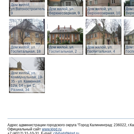
Дом жилой,
ул.Вагоностроительная,
Дом жилой, ул.
Дом жилой, ул.
Дом 
9
Верхнеозерная, 9
Верхнеозерная, 10
Верх
Дом жилой, ул.
Дом жилой, ул.
Дом жилой, ул.
Дом 
Госпитальная, 18
Госпитальная, 2
Госпитальная, 4
Госп
Дом жилой, ул.
Коммунальная, 19-
35 - ул. Каменная,
12а, 14 – ул. С.
Разина, 34
Адрес администрации городского округа "Город Калининград: 236022, г.К
Официальный сайт
www.klgd.ru
+7 (4012) 31-10-31, E-mail:
cityhall@klgd.ru