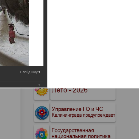
Промышленные здания и
сооружения
Мосты
Слайд-шоу: