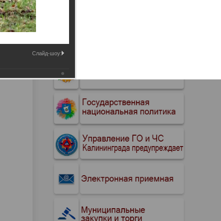
Промышленные здания и
сооружения
Мосты
Слайд-шоу: