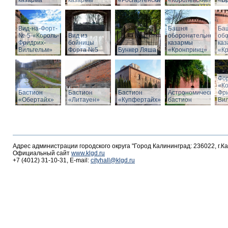
казарма
казармы
«Росгартенские»
«Королевские»
«Бр
Вид-на-Форт-
Башня
Ба
№-5-«Король-
Вид из
оборонительной
об
Фридрих-
бойницы
казармы
ка
Вильгельм»
Форта №5
Бункер Ляша
«Кронпринц»
«К
Фо
«К
Бастион
Бастион
Бастион
Астрономический
Фр
«Обертайх»
«Литауен»
«Купфертайх»
бастион
Вил
Адрес администрации городского округа "Город Калининград: 236022, г.К
Официальный сайт
www.klgd.ru
+7 (4012) 31-10-31, E-mail:
cityhall@klgd.ru