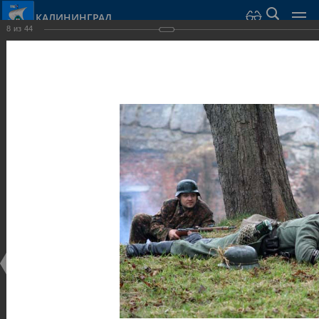
КАЛИНИНГРАД
8
из
44
Город Калининград
›
Город
›
Фотогалерея
›
Калининград
›
Оборонительные сооружения и городские ворота
Оборонительные сооружения и городские ворота
Оборонительные сооружения и городские ворота
25.02.2014