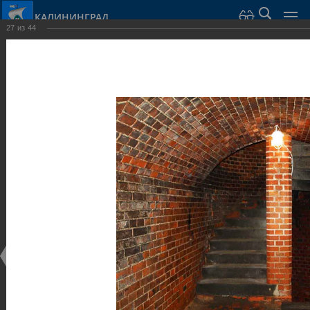
КАЛИНИНГРАД
27
из
44
Город Калининград
›
Город
›
Фотогалерея
›
Калининград
›
Оборонительные сооружения и городские ворота
Оборонительные сооружения и городские ворота
Оборонительные сооружения и городские ворота
25.02.2014