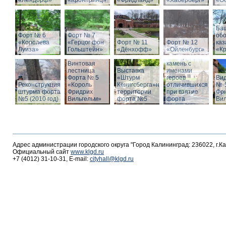
«Лендорф»
«Кронпринц»
«Фридланд»
«Хаберберг»
«О
Ба
Форт № 6
Форт № 7
об
«Королева
«Герцог фон
Форт № 11
Форт № 12
ка
Луиза»
Гольштейн»
«Дёнхофф»
«Ойленбург»
«К
Мемориальный
Винтовая
камень с
лестница
Выставка
именами
Форта № 5
«Штурм
героев
Вид
Реконструкция
«Король
Кёнигсберга»на
отличившихся
№-5
штурма форта
Фридрих
территории
при взятие
Фр
№5 (2010 год)
Вильгельм»
форта №5
форта
Ви
Адрес администрации городского округа "Город Калининград: 236022, г.К
Официальный сайт
www.klgd.ru
+7 (4012) 31-10-31, E-mail:
cityhall@klgd.ru