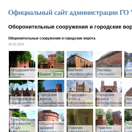
Официальный сайт администрации ГО 
Оборонительные сооружения и городские во
Оборонительные сооружения и городские ворота
25.02.2014
Астрономический
Бастион
Бастион
Ба
бастион
Башня "Дона"
«Купфертайх»
«Литауен»
«О
Городские
Городские
Городские
Городские ворота
ворота
ворота
ворота
Ин
«Бранденбургские»
«Закхаймские»
«Королевские»
«Росгартенские»
ка
Межфортовое
сооружение
Оборонительная
Ре
№ 5А
казарма
Равелин
Равелин
ба